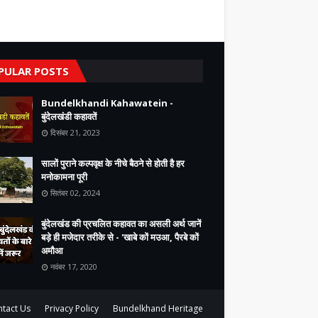
PULAR POSTS
Bundelkhandi Kahawatein -
बुंदेलखंडी कहावतें
दिसंबर 21, 2023
सालों पुराने कल्पवृक्ष के नीचे बैठने से होती है हर
मनोकामना पूरी
सितंबर 02, 2024
बुंदेलखंड की प्रचलित कहावत का असली अर्थ जानें
बड़े ही मजेदार तरीके से - 'खाबे कों मउआ, पैरबे कों
अमौआ
नवंबर 17, 2020
tact Us
Privacy Policy
Bundelkhand Heritage