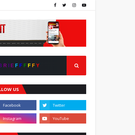
B
R
I
E
F
F
F
F
F
Y
LLOW US