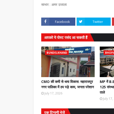
साभार : अमर उजाला
Facebook
Twitter
आपको ये पोस्ट पसंद आ सकती हैं
BUNDELKHAND
BHOP
CMO की कमी से थमा विकास: महाराजपुर
MP में B.
नगर पालिका में ठप पड़े काम, जनता परेशान
125 संस्थ
ताले
July 17, 2026
July 17
एक टिप्पणी भेजें