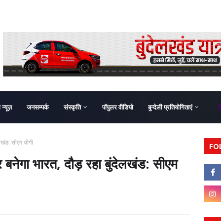
ग न्यूज़
जनसम्पर्क
संस्कृति
पॉपुलर वीडियो
बुन्देली प्रतियोगिताएं
देलखंड: सीएम योगी
FO
भर बनेगा भारत, दौड़ रहा बुंदेलखंड: सीएम