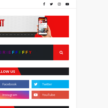
B
R
I
E
F
F
F
F
F
Y
LLOW US