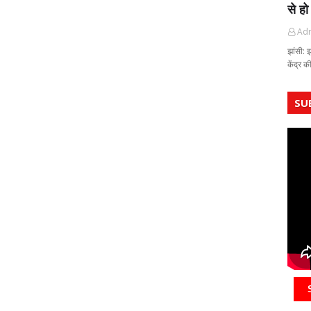
से हो
Ad
झांसी: 
केंद्र 
SU