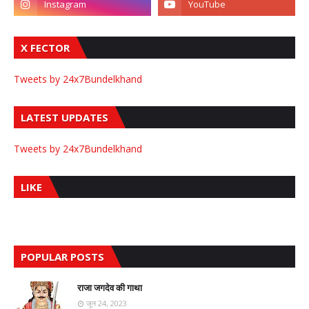
X FECTOR
Tweets by 24x7Bundelkhand
LATEST UPDATES
Tweets by 24x7Bundelkhand
LIKE
POPULAR POSTS
राजा जगदेव की गाथा
जून 24, 2023