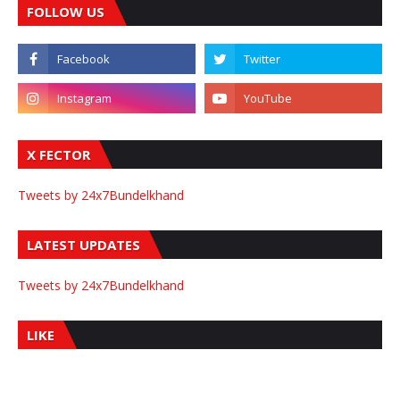
FOLLOW US
X FECTOR
Tweets by 24x7Bundelkhand
LATEST UPDATES
Tweets by 24x7Bundelkhand
LIKE