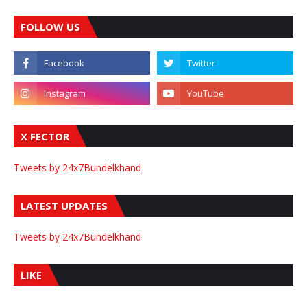
FOLLOW US
X FECTOR
Tweets by 24x7Bundelkhand
LATEST UPDATES
Tweets by 24x7Bundelkhand
LIKE