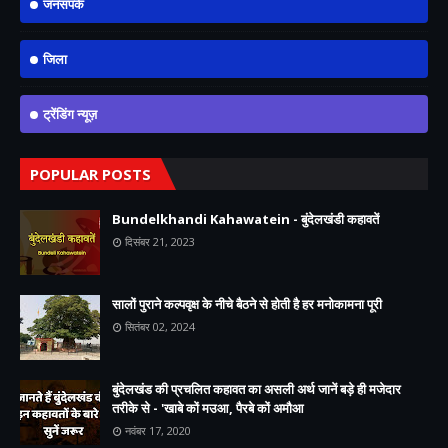
जनसंपर्क
जिला
ट्रेंडिंग न्यूज़
POPULAR POSTS
Bundelkhandi Kahawatein - बुंदेलखंडी कहावतें
दिसंबर 21, 2023
सालों पुराने कल्पवृक्ष के नीचे बैठने से होती है हर मनोकामना पूरी
सितंबर 02, 2024
बुंदेलखंड की प्रचलित कहावत का असली अर्थ जानें बड़े ही मजेदार
तरीके से - 'खाबे कों मउआ, पैरबे कों अमौआ
नवंबर 17, 2020