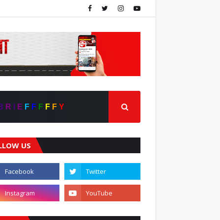
B
R
I
E
F
F
F
F
F
Y
LLOW US