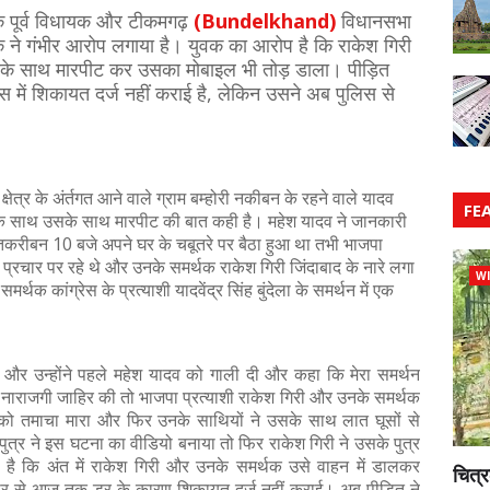
 पूर्व विधायक और टीकमगढ़
(Bundelkhand)
विधानसभा
वक ने गंभीर आरोप लगाया है। युवक का आरोप है कि राकेश गिरी
े साथ मारपीट कर उसका मोबाइल भी तोड़ डाला। पीड़ित
में शिकायत दर्ज नहीं कराई है, लेकिन उसने अब पुलिस से
षेत्र के अंर्तगत आने वाले ग्राम बम्होरी नकीबन के रहने वाले यादव
FE
रने के साथ उसके साथ मारपीट की बात कही है। महेश यादव ने जानकारी
त तकरीबन 10 बजे अपने घर के चबूतरे पर बैठा हुआ था तभी भाजपा
त प्रचार पर रहे थे और उनके समर्थक राकेश गिरी जिंदाबाद के नारे लगा
WI
र्थक कांग्रेस के प्रत्याशी यादवेंद्र सिंह बुंदेला के समर्थन में एक
ए और उन्होंने पहले महेश यादव को गाली दी और कहा कि मेरा समर्थन
 नाराजगी जाहिर की तो भाजपा प्रत्याशी राकेश गिरी और उनके समर्थक
को तमाचा मारा और फिर उनके साथियों ने उसके साथ लात घूसों से
त्र ने इस घटना का वीडियो बनाया तो फिर राकेश गिरी ने उसके पुत्र
है कि अंत में राकेश गिरी और उनके समर्थक उसे वाहन में डालकर
चित्र
र से आज तक डर के कारण शिकायत दर्ज नहीं कराई। अब पीड़ित ने