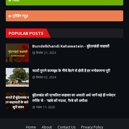
ट्रेंडिंग न्यूज़
POPULAR POSTS
Bundelkhandi Kahawatein - बुंदेलखंडी कहावतें
दिसंबर 21, 2023
सालों पुराने कल्पवृक्ष के नीचे बैठने से होती है हर मनोकामना पूरी
सितंबर 02, 2024
बुंदेलखंड की प्रचलित कहावत का असली अर्थ जानें बड़े ही मजेदार
तरीके से - 'खाबे कों मउआ, पैरबे कों अमौआ
नवंबर 17, 2020
Home
About
Contact Us
Privacy Policy